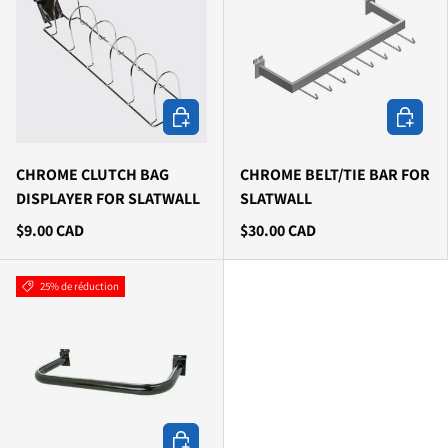
Ajouter au panier
Ajouter a
CHROME CLUTCH BAG
CHROME BELT/TIE BAR FOR
DISPLAYER FOR SLATWALL
SLATWALL
$9.00 CAD
$30.00 CAD
25% de réduction
Ajouter au panier