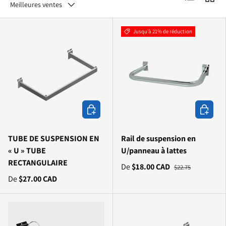
Meilleures ventes
Jusqu’à 21% de réduction
Choisir les options
Choisir l
TUBE DE SUSPENSION EN
Rail de suspension en
« U » TUBE
U/panneau à lattes
RECTANGULAIRE
De
$18.00 CAD
$22.75
De
$27.00 CAD