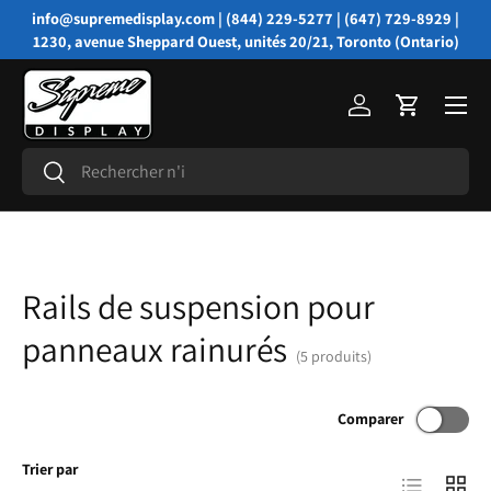
info@supremedisplay.com | (844) 229-5277 | (647) 729-8929 |
Aller au contenu
1230, avenue Sheppard Ouest, unités 20/21, Toronto (Ontario)
Menu
Se connecter
Panier
Recherche
Rechercher
Rails de suspension pour
panneaux rainurés
(5 produits)
Comparer
Trier par
Liste
Grille